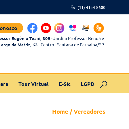
(11) 4154-8600
Conosco
essor Eugênio Teani, 309
- Jardim Professor Benoá e
Largo da Matriz, 63
- Centro - Santana de Parnaíba/SP
ara
Tour Virtual
E-Sic
LGPD
Home
/
Vereadores