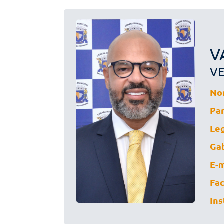
V
V
No
Par
Leg
Gab
E-m
Fa
Ins