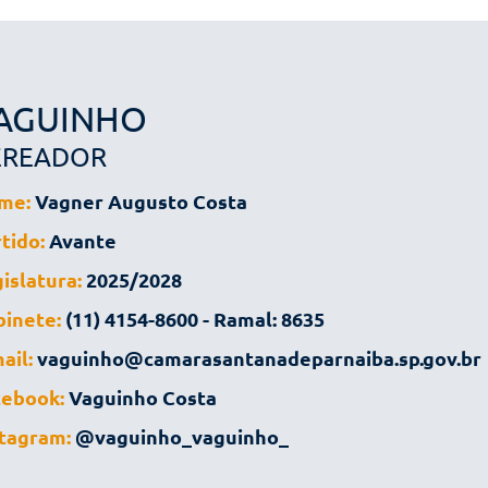
AGUINHO
EREADOR
me:
Vagner Augusto Costa
tido:
Avante
islatura:
2025/2028
inete:
(11) 4154-8600 - Ramal: 8635
ail:
vaguinho@camarasantanadeparnaiba.sp.gov.br
cebook:
Vaguinho Costa
tagram:
@vaguinho_vaguinho_