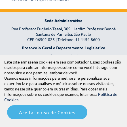
Sede Administrativa
Rua Professor Eugênio Teani, 309 - Jardim Professor Benoá
Santana de Parnaíba, São Paulo
CEP 06502-025 | Telefone: 11 4154-8600
Protocolo Geral e Departamento Legislativo
Largo da Matriz, 63 - Centro
Santana de Parnaíba, São Paulo
Este site armazena cookies em seu computador. Esses cookies são
CEP 06501-005
usados para coletar informações sobre como você interage com
nosso site e nos permite lembrar de você.
Atendimento ao Público
Usamos essas informações para melhorar e personalizar sua
Realizado de segunda a sexta-feira, das 8h às 17h.
experiência e para análises e métricas sobre nossos visitantes,
tanto nesse site quanto em outras mídias. Para obter mais
2025 - Todos os direitos reservados
informações sobre os cookies que usamos, leia nossa
Politica de
Cookies
.
Siga nossas redes sociais
Aceitar o uso de Cookies
Mapa do Site